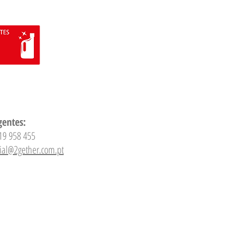
gentes:
19 958 455
ial@2gether.com.pt