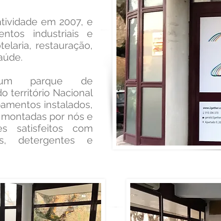
atividade em 2007, e
entos industriais e
elaria, restauração,
aúde.
um parque de
 território Nacional
amentos instalados,
s montadas por nós e
s satisfeitos com
s, detergentes e