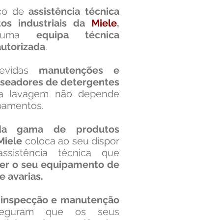
iço de
assistência técnica
os industriais da
Miele
,
e uma
equipa técnica
autorizada
.
evidas
manutenções e
doseadores de detergentes
a lavagem não depende
pamentos.
 da gama de produtos
Miele
coloca ao seu dispor
ssistência técnica que
er o seu equipamento de
e avarias.
 inspecção e manutenção
seguram que os seus