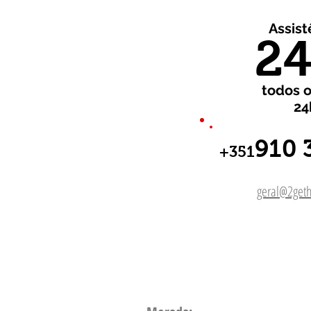
Assist
24
todos o
24
910 
+351
geral@2geth