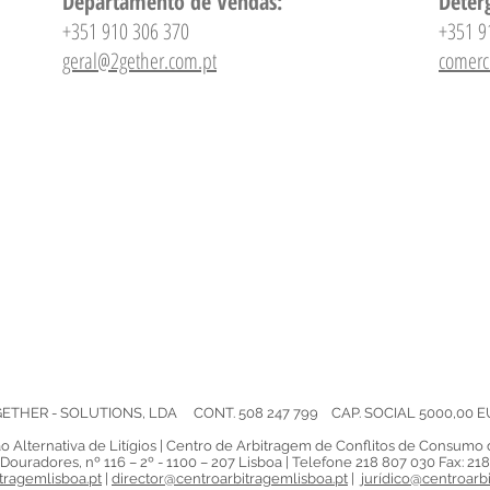
Departamento de Vendas:
Deter
+351 910 306 370
+351 9
geral@2gether.com.pt
comerc
GETHER - SOLUTIONS, LDA CONT. 508 247 799 CAP. SOCIAL 5000,00 E
o Alternativa de Litígios | Centro de Arbitragem de Conflitos de Consumo 
Douradores, nº 116 – 2º - 1100 – 207 Lisboa | Telefone 218 807 030 Fax: 21
tragemlisboa.pt
|
director@centroarbitragemlisboa.pt
|
jurídico@centroarb