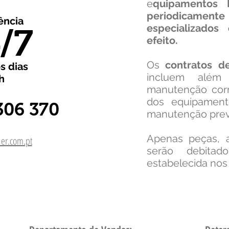
e
quipamentos M
periodicam
ência
especializados
/7
efeito.
Os
contratos d
s dias
incluem além
h
manutenção corr
dos equipamento
306 370
manutenção prev
Apenas peças, a
er.com.pt
serão debitad
estabelecida nos