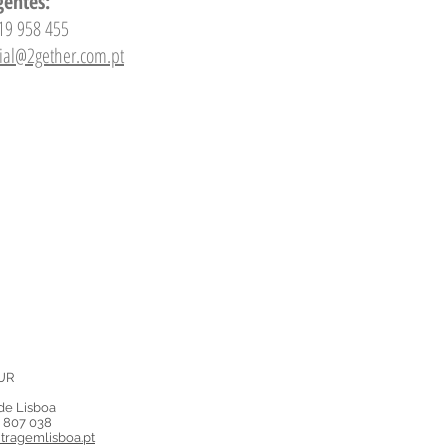
gentes:
19 958 455
ial@2gether.com.pt
UR
de Lisboa
8 807 038
itragemlisboa.pt