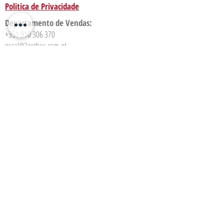
Politica de Privacidade
Departamento de Vendas:
+351 910 306 370
geral@2gether.com.pt
Detergentes:
+351 919 958 455
comercial@2gether.com.pt
2GETHER - SOLUTIONS, LDA CONT.
508 247
799
CAP. SOCIAL 5000,00 EUR