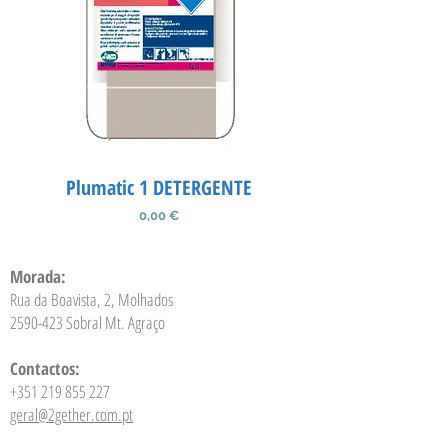
Plumatic 1 DETERGENTE
Preço
0,00 €
Morada:
Rua da Boavista, 2, Molhados
2590-423
Sobral Mt. Agraço
Contactos:
+351 219 855 227
geral@2gether.com.pt