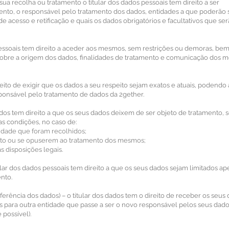
ua recolha ou tratamento o titular dos dados pessoais tem direito a ser
ento, o responsável pelo tratamento dos dados, entidades a que poderão 
 acesso e retificação e quais os dados obrigatórios e facultativos que se
 pessoais tem direito a aceder aos mesmos, sem restrições ou demoras, b
 sobre a origem dos dados, finalidades de tratamento e comunicação dos
direito de exigir que os dados a seu respeito sejam exatos e atuais, podendo
esponsável pelo tratamento de dados da 2gether.
ados tem direito a que os seus dados deixem de ser objeto de tratamento, 
s condições, no caso de:
lidade que foram recolhidos;
ento ou se opuserem ao tratamento dos mesmos;
s disposições legais.
tular dos dados pessoais tem direito a que os seus dados sejam limitados a
ento.
sferência dos dados) – o titular dos dados tem o direito de receber os seus
s para outra entidade que passe a ser o novo responsável pelos seus dad
possível).