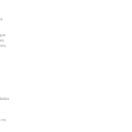
 é
 que
is.
ies.
dadas
o no