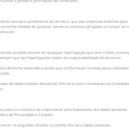
ncluindo a gestão e priorização de conteúdos.
eitores aos seus prestadores de serviços, que são empresas externas para
, na estrita medida do possível, sendo os mesmos obrigados a cumprir as 
essoais.
nteúdo acedido através de qualquer hiperligação que leve o leitor a nave
 sempre que tais hiperligações sejam da responsabilidade de terceiros.
dos de forma automática sendo que a informação enviada pelos utilizador
nçada.
 bases de dados obtidas através do Sítio terá como consequência a imediata
s).
tos para os contactos do responsável pelo tratamento dos dados pessoais
ítica de Privacidade e Cookies.
ercer os seguintes direitos no âmbito dos seus dados pessoais: