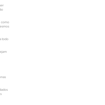
ser
rão
em como
 mesmos
 a todo
sejam
penas
 dados
os