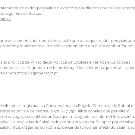
atamento de dados pessoais e o exercício dos direitos dos titulares dos d
os seguintes contactos:
com.pt
údo dos comentários dos leitores, pelo que quaisquer dados pessoais qu
exto serão prontamente eliminados no momento em que a 2gether for noti
r a sua Política de Privacidade, Política de Cookies e Termos e Condições
lhamos a visita frequente a este endereço. Consideramos que os utilizado
avegar em
https://2gether.com.pt
.
 Molhados e registada na Conservatória do Registo Comercial de Sobral d
ssoa coletiva e de matrícula 508 247 799 utiliza cookies que permitem
de navegação do utilizador. Qualquer navegador de internet (browser) p
cookies, através das definições do próprio navegador. Se optar por desativa
 saber,
https://2gether.com.pt
, irão deixar de funcionar, afetando assim a s