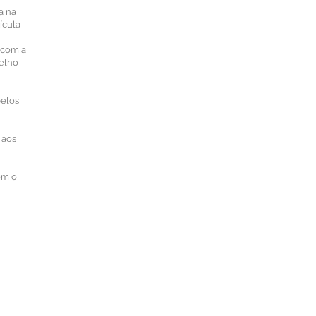
a na
ícula
 com a
elho
pelos
 aos
om o