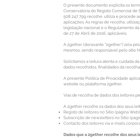
O presente documento explicita os term
Conservatória do Registo Comercial de 
508 247 799 recolhe, utiliza e procede a
aplicações. As regras de recolha, util
legislação nacional e o Regulamento d
de 27 de Abril de 2016, aplicáveis.
A 2gether (doravante “2gether”) zela pe
mesmos, sendo responsável pelo sítio
h
Solicitamos a leitura atenta e cuidada d
dados recolhidos, finalidades da recolh
A presente Política de Privacidade aplic
website ou plataforma 2gether.
Vias de recolha de dados dos leitores p
A 2gether recolhe os dados dos seus leit
Registo de leitores no Sítio (página Web)
Subscrição de newsletters no Sítio (pág
Contacto dos leitores via e-mails corp
Dados que a 2gether recolhe dos seus l