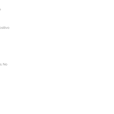
e
ositivo
s. No