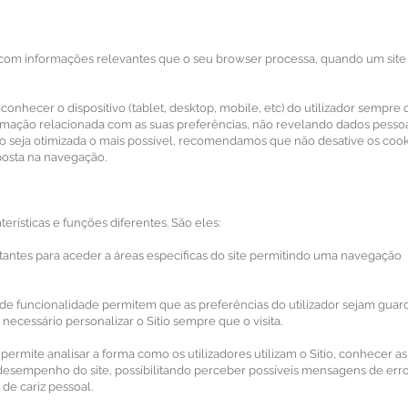
o com informações relevantes que o seu browser processa, quando um site
econhecer o dispositivo (tablet, desktop, mobile, etc) do utilizador sempre
ormação relacionada com as suas preferências, não revelando dados pessoa
o seja otimizada o mais possível, recomendamos que não desative os cook
osta na navegação.
erísticas e funções diferentes. São eles:
tantes para aceder a áreas específicas do site permitindo uma navegação
 de funcionalidade permitem que as preferências do utilizador sejam guar
é necessário personalizar o Sítio sempre que o visita.
 permite analisar a forma como os utilizadores utilizam o Sítio, conhecer as
 desempenho do site, possibilitando perceber possíveis mensagens de err
de cariz pessoal.