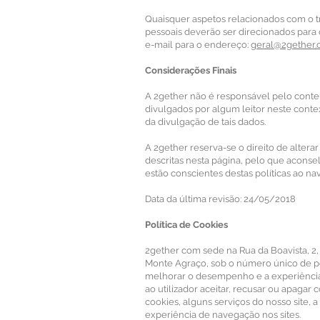
Quaisquer aspetos relacionados com o tr
pessoais deverão ser direcionados para 
e-mail para o endereço:
geral@2gether.
Considerações Finais
A 2gether não é responsável pelo conte
divulgados por algum leitor neste cont
da divulgação de tais dados.
A 2gether reserva-se o direito de altera
descritas nesta página, pelo que aconse
estão conscientes destas políticas ao n
Data da última revisão: 24/05/2018
Política de Cookies
2gether com sede na Rua da Boavista, 2,
Monte Agraço, sob o número único de pe
melhorar o desempenho e a experiência 
ao utilizador aceitar, recusar ou apagar 
cookies, alguns serviços do nosso site, a
experiência de navegação nos sites.