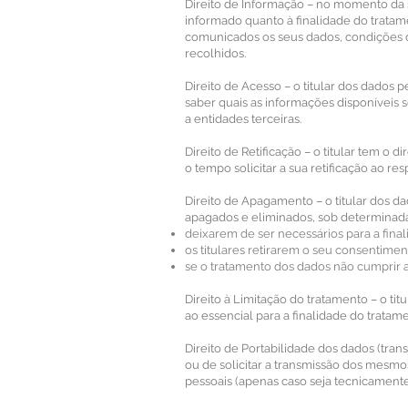
Direito de Informação – no momento da s
informado quanto à finalidade do tratam
comunicados os seus dados, condições de
recolhidos.
Direito de Acesso – o titular dos dados
saber quais as informações disponíveis
a entidades terceiras.
Direito de Retificação – o titular tem o 
o tempo solicitar a sua retificação ao r
Direito de Apagamento – o titular dos d
apagados e eliminados, sob determinada
deixarem de ser necessários para a fina
os titulares retirarem o seu consentim
se o tratamento dos dados não cumprir a
Direito à Limitação do tratamento – o ti
ao essencial para a finalidade do tratam
Direito de Portabilidade dos dados (tran
ou de solicitar a transmissão dos mesmo
pessoais (apenas caso seja tecnicamente 