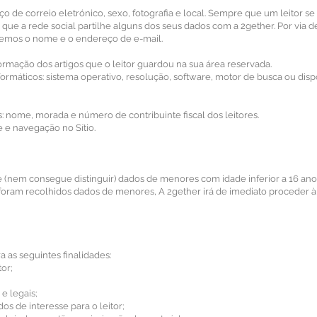
o de correio eletrónico, sexo, fotografia e local. Sempre que um leitor se
a que a rede social partilhe alguns dos seus dados com a 2gether. Por via d
hemos o nome e o endereço de e-mail.
nformação dos artigos que o leitor guardou na sua área reservada.
formáticos: sistema operativo, resolução, software, motor de busca ou disp
 nome, morada e número de contribuinte fiscal dos leitores.
e e navegação no Sítio.
 (nem consegue distinguir) dados de menores com idade inferior a 16 ano
foram recolhidos dados de menores, A 2gether irá de imediato proceder à
a as seguintes finalidades:
tor;
e legais;
s de interesse para o leitor;