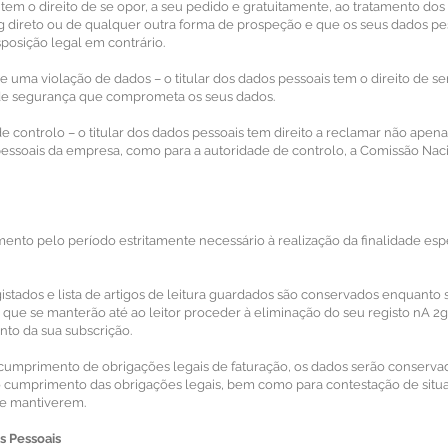
s tem o direito de se opor, a seu pedido e gratuitamente, ao tratamento dos
g direto ou de qualquer outra forma de prospeção e que os seus dados pe
posição legal em contrário.
 uma violação de dados – o titular dos dados pessoais tem o direito de se
 de segurança que comprometa os seus dados.
e controlo – o titular dos dados pessoais tem direito a reclamar não apena
essoais da empresa, como para a autoridade de controlo, a Comissão Nac
mento pelo período estritamente necessário à realização da finalidade esp
gistados e lista de artigos de leitura guardados são conservados enquanto 
o que se manterão até ao leitor proceder à eliminação do seu registo nA 2
nto da sua subscrição.
e cumprimento de obrigações legais de faturação, os dados serão conserva
o cumprimento das obrigações legais, bem como para contestação de situ
 se mantiverem.
s Pessoais