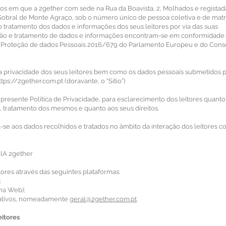
os em que a 2gether com sede na Rua da Boavista, 2, Molhados e registad
Sobral de Monte Agraço, sob o número único de pessoa coletiva e de matr
o tratamento dos dados e informações dos seus leitores por via das suas
ização e tratamento de dados e informações encontram-se em conformidade
a Proteção de dados Pessoais 2016/679 do Parlamento Europeu e do Cons
la privacidade dos seus leitores bem como os dados pessoais submetidos 
ttps://2gether.com.pt
(doravante, o “Sítio”)
a presente Política de Privacidade, para esclarecimento dos leitores quanto
a, tratamento dos mesmos e quanto aos seus direitos.
a-se aos dados recolhidos e tratados no âmbito da interação dos leitores c
elA 2gether
ores através das seguintes plataformas:
;
ina Web);
orativos, nomeadamente
geral@2gether.com.pt
.
eitores