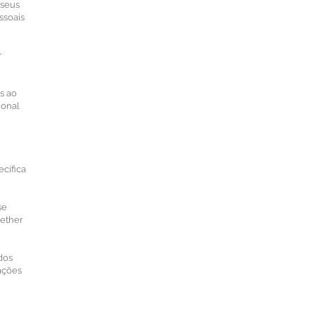
 seus
ssoais
r
s ao
ional
ecífica
se
gether
dos
ações