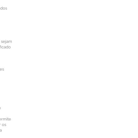
ados
e sejam
ficado
res
e
ermite
r os
ua