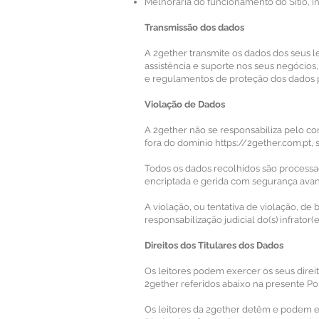
Melhoraria do funcionamento do Sítio, i
Transmissão dos dados
A 2gether transmite os dados dos seus l
assistência e suporte nos seus negócios
e regulamentos de proteção dos dados p
Violação de Dados
A 2gether não se responsabiliza pelo co
fora do domínio
https://2gether.com.pt
,
Todos os dados recolhidos são processa
encriptada e gerida com segurança ava
A violação, ou tentativa de violação, de
responsabilização judicial do(s) infrator(e
Direitos dos Titulares dos Dados
Os leitores podem exercer os seus direi
2gether referidos abaixo na presente Pol
Os leitores da 2gether detêm e podem ex